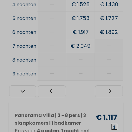
—
€ 1.528
€ 1.430
4 nachten
—
€ 1.753
€ 1.727
5 nachten
—
€ 1.917
€ 1.892
6 nachten
—
€ 2.049
—
7 nachten
—
—
—
8 nachten
—
—
—
9 nachten
Panorama Villa | 3 - 8 pers | 3
€ 1.117
slaapkamers | 1 badkamer
Prijs voor
4 gasten
,
1 nacht
met