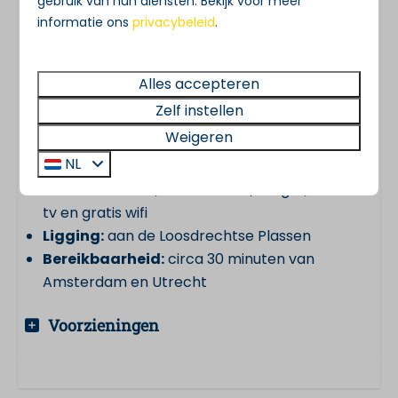
gebruik van hun diensten. Bekijk voor meer
Woonoppervlakte:
circa 95 m²
informatie ons
privacybeleid
.
Slaapkamers:
3
Badkamer:
1 badkamer met ligbad
Buitenruimte:
tuin en zonnig terras op het
Alles accepteren
zuiden
Zelf instellen
Bootvoorziening:
eigen ligplaats aan eigen
Weigeren
terras
NL
Extra voorzieningen:
vaatwasser, oven, koel-
vriescombinatie, wasmachine, droger, smart-
tv en gratis wifi
Ligging:
aan de Loosdrechtse Plassen
Bereikbaarheid:
circa 30 minuten van
Amsterdam en Utrecht
Voorzieningen