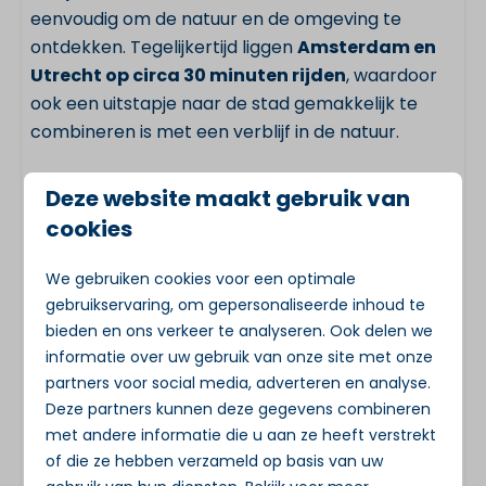
eenvoudig om de natuur en de omgeving te
ontdekken. Tegelijkertijd liggen
Amsterdam en
Utrecht op circa 30 minuten rijden
, waardoor
ook een uitstapje naar de stad gemakkelijk te
combineren is met een verblijf in de natuur.
Met de combinatie van ruimte, comfort, uitzicht
Deze website maakt gebruik van
en een unieke ligging vormt deze
Panorama
cookies
Villa aan de Loosdrechtse Plassen
een
uitstekende uitvalsbasis voor een vakantie met
We gebruiken cookies voor een optimale
familie of vrienden.
gebruikservaring, om gepersonaliseerde inhoud te
bieden en ons verkeer te analyseren. Ook delen we
Belangrijkste kenmerken
informatie over uw gebruik van onze site met onze
partners voor social media, adverteren en analyse.
Type accommodatie:
Panorama Villa
Deze partners kunnen deze gegevens combineren
Locatie:
Loosdrechtse Plassen
met andere informatie die u aan ze heeft verstrekt
of die ze hebben verzameld op basis van uw
Geschikt voor:
6 tot 8 personen