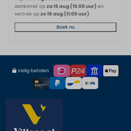
aankomst op
za 15 aug (15:00 uur)
en
vertrek op
zo 16 aug (11:00 uur)
Boek nu
Veilig betalen