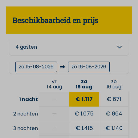
Beschikbaarheid en prijs
4 gasten
za
15-08-2026
zo
16-08-2026
vr
za
zo
14 aug
15 aug
16 aug
—
€ 1.117
€ 671
1 nacht
—
€ 1.075
€ 864
2 nachten
—
€ 1.415
€ 1.140
3 nachten