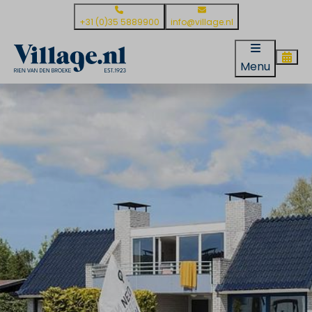
+31 (0)35 5889900
info@village.nl
Menu