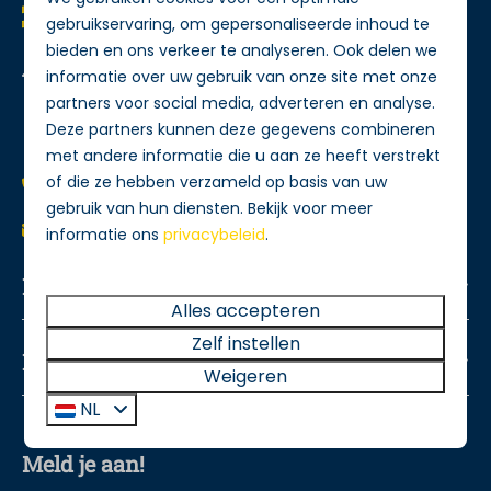
gebruikservaring, om gepersonaliseerde inhoud te
bieden en ons verkeer te analyseren. Ook delen we
Nieuw Loosdrechtsedijk 212
informatie over uw gebruik van onze site met onze
1231 LE Loosdrecht
partners voor social media, adverteren en analyse.
Nederland
Deze partners kunnen deze gegevens combineren
met andere informatie die u aan ze heeft verstrekt
of die ze hebben verzameld op basis van uw
+31 (0)35 5889900
gebruik van hun diensten. Bekijk voor meer
info@village.nl
informatie ons
privacybeleid
.
Navigatie
Alles accepteren
Zelf instellen
Informatie
Weigeren
NL
Meld je aan!