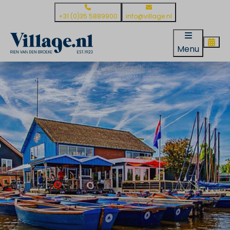
+31 (0)35 5889900
info@village.nl
Menu