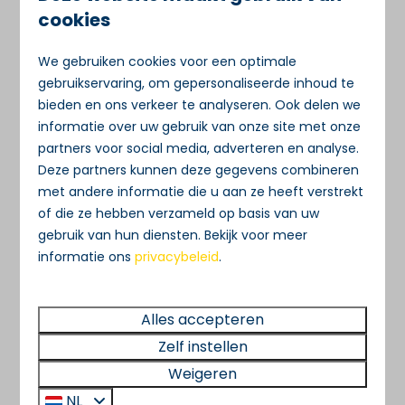
cookies
Kastelen en
bezienswaardigheden
We gebruiken cookies voor een optimale
gebruikservaring, om gepersonaliseerde inhoud te
Ontdek de mooie kastelen in de buurt van
bieden en ons verkeer te analyseren. Ook delen we
Vakantiepark Rien van den Broeke Village.
informatie over uw gebruik van onze site met onze
Wande
…
partners voor social media, adverteren en analyse.
Deze partners kunnen deze gegevens combineren
Meer
met andere informatie die u aan ze heeft verstrekt
of die ze hebben verzameld op basis van uw
gebruik van hun diensten. Bekijk voor meer
informatie ons
privacybeleid
.
Alles accepteren
Zelf instellen
Weigeren
NL