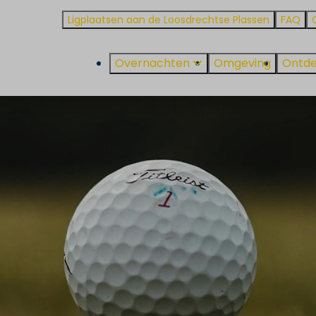
Ligplaatsen aan de Loosdrechtse Plassen
FAQ
Overnachten
Omgeving
Ontde