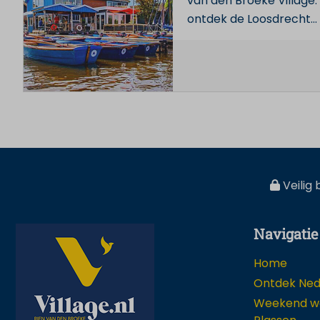
van den Broeke Village.
ontdek de Loosdrecht
…
Veilig 
Navigatie
Home
Ontdek Ned
Weekend we