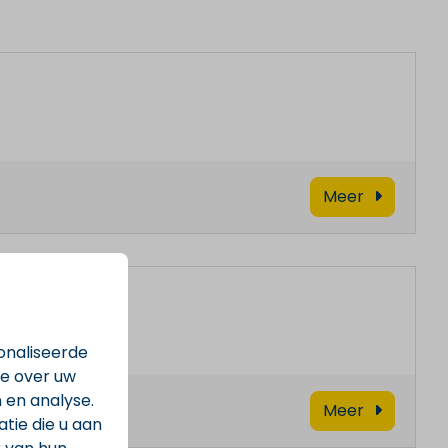
Meer
onaliseerde
ie over uw
 en analyse.
Meer
ie die u aan