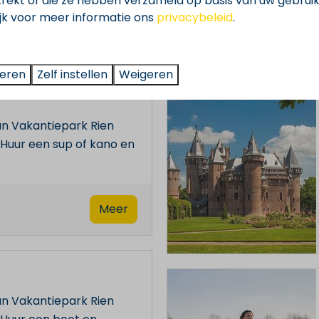
trekt of die ze hebben verzameld op basis van uw gebrui
ijk voor meer informatie ons
privacybeleid
.
teren
Zelf instellen
Weigeren
n Vakantiepark Rien
 Huur een sup of kano en
Meer
n Vakantiepark Rien