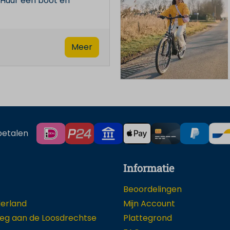
 Huur een boot en
Meer
betalen
Informatie
Beoordelingen
erland
Mijn Account
g aan de Loosdrechtse
Plattegrond