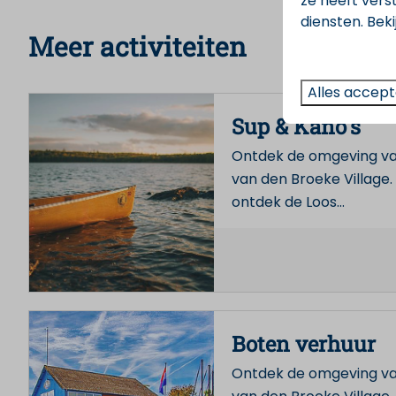
ze heeft vers
diensten. Bek
Meer activiteiten
Alles accep
Sup & Kano's
Ontdek de omgeving va
van den Broeke Village.
ontdek de Loos
…
Boten verhuur
Ontdek de omgeving va