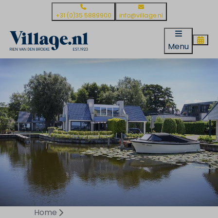
+31 (0)35 5889900
info@village.nl
Menu
Home