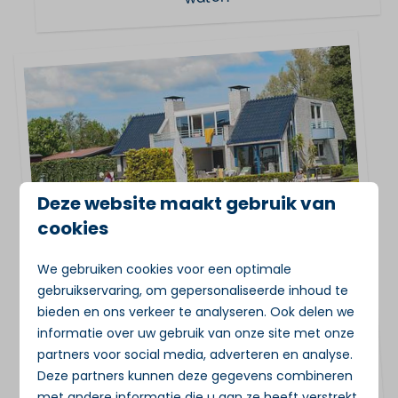
Deze website maakt gebruik van
cookies
Penthouse
We gebruiken cookies voor een optimale
gebruikservaring, om gepersonaliseerde inhoud te
Comfortabel Penthouse aan de
bieden en ons verkeer te analyseren. Ook delen we
Loosdrechtse Plassen met terras aan het
informatie over uw gebruik van onze site met onze
water en eigen ligplaats. Perfect voor 2–
partners voor social media, adverteren en analyse.
4 personen, centraal tussen Amsterdam
Deze partners kunnen deze gegevens combineren
met andere informatie die u aan ze heeft verstrekt