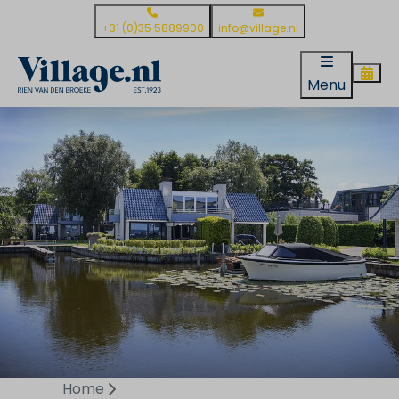
+31 (0)35 5889900
info@village.nl
Menu
Home