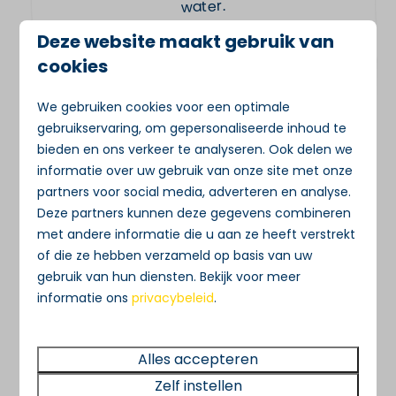
water.
Deze website maakt gebruik van
cookies
We gebruiken cookies voor een optimale
gebruikservaring, om gepersonaliseerde inhoud te
bieden en ons verkeer te analyseren. Ook delen we
informatie over uw gebruik van onze site met onze
partners voor social media, adverteren en analyse.
Deze partners kunnen deze gegevens combineren
met andere informatie die u aan ze heeft verstrekt
of die ze hebben verzameld op basis van uw
Family House | 10-12 pers | 4
gebruik van hun diensten. Bekijk voor meer
slaapkamers | 3,5 badkamers
informatie ons
privacybeleid
.
Ruim vakantiehuis ca. 150m2 aan de
Loosdrechtse Plassen voor 10–12
personen, direct aan het water met
eigen ligplaats. Geniet van ruimte,
Alles accepteren
Zelf instellen