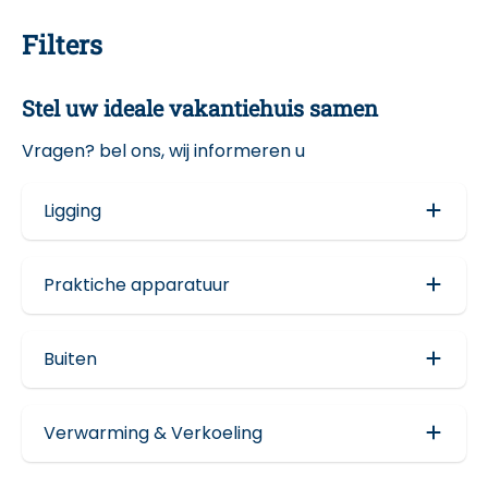
Filters
Stel uw ideale vakantiehuis samen
Vragen? bel ons, wij informeren u
Ligging
Aan het water (5)
Praktiche apparatuur
Eigen aanlegsteiger (6)
Wasmachine en Droger (8)
Buiten
Tuin (7)
Verwarming & Verkoeling
Terras (8)