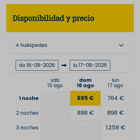
Disponibilidad y precio
4 huéspedes
do
16-08-2026
lu
17-08-2026
sáb
dom
lun
15 ago
16 ago
17 ago
—
695 €
764 €
1 noche
—
898 €
898 €
2 noches
—
—
1.258 €
3 noches