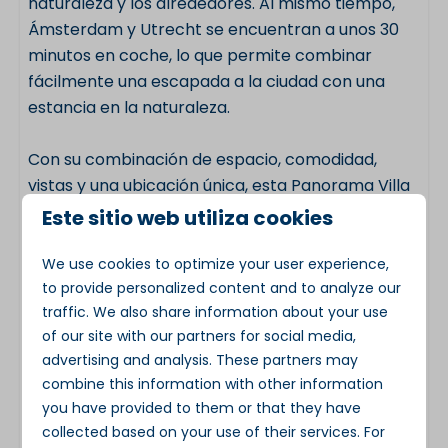
naturaleza y los alrededores. Al mismo tiempo,
Ámsterdam y Utrecht se encuentran a unos 30
minutos en coche, lo que permite combinar
fácilmente una escapada a la ciudad con una
estancia en la naturaleza.
Con su combinación de espacio, comodidad,
vistas y una ubicación única, esta Panorama Villa
en los lagos de Loosdrecht es un punto de partida
Este sitio web utiliza cookies
excelente para unas vacaciones con la familia o
los amigos.
We use cookies to optimize your user experience,
to provide personalized content and to analyze our
traffic. We also share information about your use
Características principales
of our site with our partners for social media,
Tipo de alojamiento: Villa Panorama
advertising and analysis. These partners may
Ubicación: Loosdrechtse Plassen
combine this information with other information
Capacidad: de 6 a 8 personas
you have provided to them or that they have
Superficie habitable: unos 95 m²
collected based on your use of their services. For
Dormitorios: 3