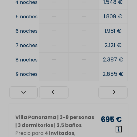
—
—
1.548 €
4 noches
—
—
1.809 €
5 noches
—
—
1.981 €
6 noches
—
—
2.121 €
7 noches
—
—
2.387 €
8 noches
—
—
2.655 €
9 noches
Villa Panorama | 3-8 personas
695 €
| 3 dormitorios | 2,5 baños
Precio para
4 invitados
,