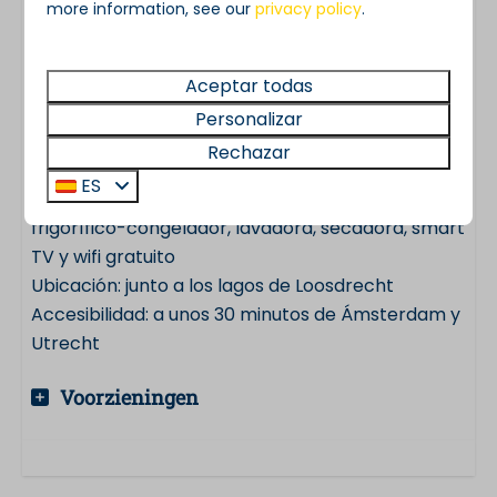
more information, see our
privacy policy
.
Baños: 2 baños de lujo
Aseo adicional independiente: 1
Espacio exterior: jardín y terraza soleada
Aceptar todas
orientada al sur
Personalizar
Instalaciones para embarcaciones: amarre
Rechazar
propio
ES
Equipamiento adicional: lavavajillas, horno,
frigorífico-congelador, lavadora, secadora, smart
TV y wifi gratuito
Ubicación: junto a los lagos de Loosdrecht
Accesibilidad: a unos 30 minutos de Ámsterdam y
Utrecht
Voorzieningen