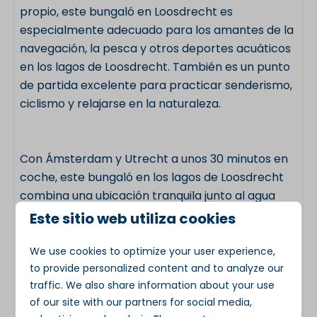
propio, este bungaló en Loosdrecht es
especialmente adecuado para los amantes de la
navegación, la pesca y otros deportes acuáticos
en los lagos de Loosdrecht. También es un punto
de partida excelente para practicar senderismo,
ciclismo y relajarse en la naturaleza.
Con Ámsterdam y Utrecht a unos 30 minutos en
coche, este bungaló en los lagos de Loosdrecht
combina una ubicación tranquila junto al agua
con la posibilidad de hacer fácilmente una
Este sitio web utiliza cookies
excursión de un día a la ciudad.
We use cookies to optimize your user experience,
to provide personalized content and to analyze our
traffic. We also share information about your use
Características principales
of our site with our partners for social media,
Tipo de alojamiento: bungaló