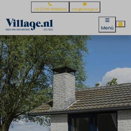
+31 (0)35 5889900
info@village.nl
Menú