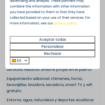
advertising and analysis. These partners may
combine this information with other information
Ubicación: lagos de Loosdrecht
you have provided to them or that they have
Capacidad: de 4 a 6 personas
collected based on your use of their services. For
more information, see our
privacy policy
.
Superficie habitable: unos 55 m²
Dormitorios: 2
Aceptar todas
Cuarto de baño: 1
Personalizar
Rechazar
Espacio exterior: terraza en forma de L orientada
al sur
ES
Servicios náuticos: amarre propio en el puerto
Equipamiento adicional: chimenea, horno,
lavavajillas, lavadora, secadora, smart TV y wifi
gratuito
Entorno: agua, naturaleza y deportes acuáticos